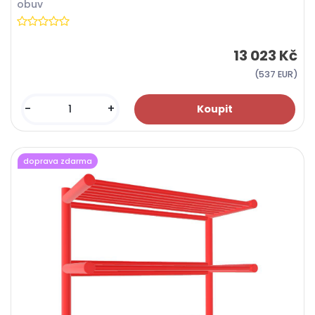
obuv
13 023 Kč
(537 EUR)
-
+
doprava zdarma