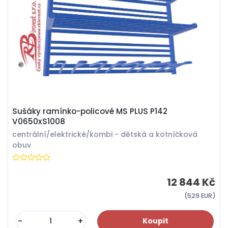
Sušáky ramínko-policové MS PLUS P142
V0650xS1008
centrální/elektrické/kombi - dětská a kotníčková
obuv
12 844 Kč
(529 EUR)
-
+