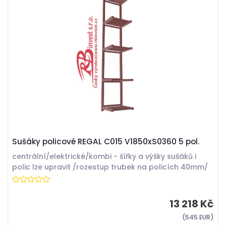
Sušáky policové REGAL C015 V1850xS0360 5 pol.
centrální/elektrické/kombi - šířky a výšky sušáků i
polic lze upravit /rozestup trubek na policích 40mm/
13 218 Kč
(545 EUR)