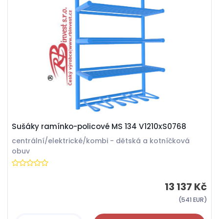
Sušáky ramínko-policové MS 134 V1210xS0768
centrální/elektrické/kombi - dětská a kotníčková
obuv
13 137 Kč
(541 EUR)