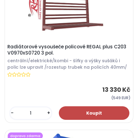
Radiátorové vysoušeče policové REGAL plus C203
V0970xS0720 3 pol.
centrální/elektrické/kombi - šířky a výšky sušáků i
polic lze upravit /rozestup trubek na policích 40mm/
13 330 Kč
(549 EUR)
-
+
doprava zdarma