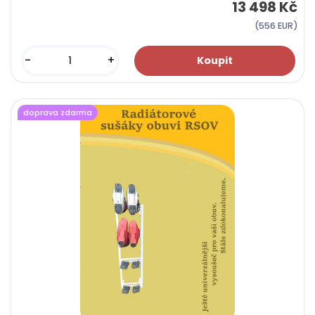
13 498 Kč
(556 EUR)
-
+
doprava zdarma