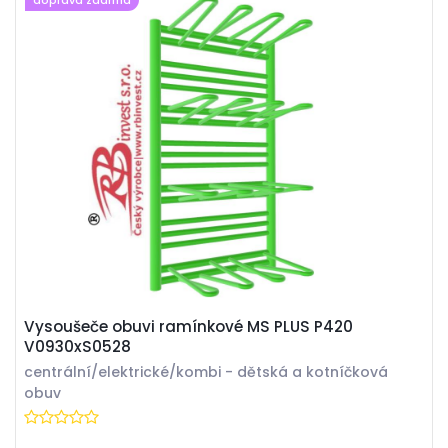
doprava zdarma
Vysoušeče obuvi ramínkové MS PLUS P420
V0930xS0528
centrální/elektrické/kombi - dětská a kotníčková
obuv