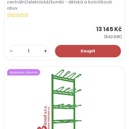
centrální/elektrické/kombi - dětská a kotníčková
obuv
13 145 Kč
(542 EUR)
-
+
doprava zdarma