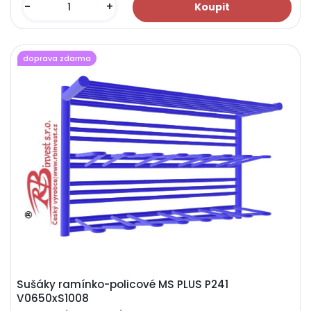
-
+
doprava zdarma
Sušáky ramínko-policové MS PLUS P241
V0650xS1008