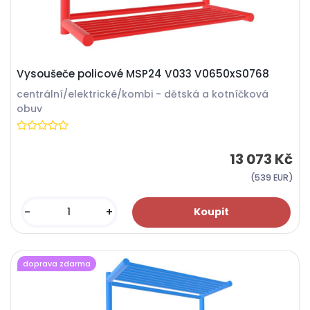
Vysoušeče policové MSP24 V033 V0650xS0768
centrální/elektrické/kombi - dětská a kotníčková
obuv
13 073 Kč
(539 EUR)
-
+
doprava zdarma