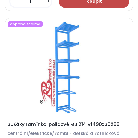
-
+
doprava zdarma
Sušáky ramínko-policové MS 214 V1490xS0288
centrální/elektrické/kombi - dětská a kotníčková