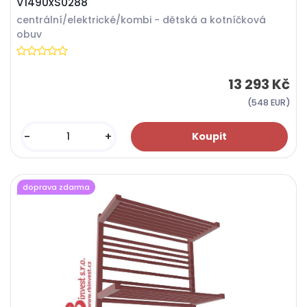
V1490xS0288
centrální/elektrické/kombi - dětská a kotníčková
obuv
13 293 Kč
(548 EUR)
-
+
doprava zdarma