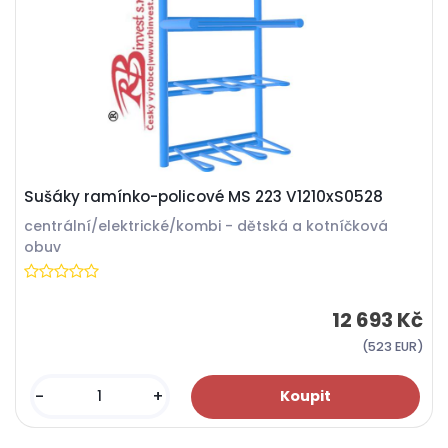
Sušáky ramínko-policové MS 223 V1210xS0528
centrální/elektrické/kombi - dětská a kotníčková
obuv
12 693 Kč
(523 EUR)
-
+