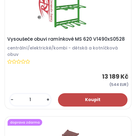
Vysoušeče obuvi ramínkové MS 620 V1490xS0528
centrální/elektrické/kombi - dětská a kotníčková
obuv
13 189 Kč
(544 EUR)
-
+
doprava zdarma