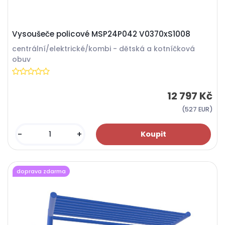
Vysoušeče policové MSP24P042 V0370xS1008
centrální/elektrické/kombi - dětská a kotníčková
obuv
12 797 Kč
(527 EUR)
-
+
doprava zdarma