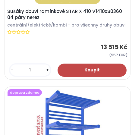
Sušáky obuvi ramínkové STAR X 410 V1410xS0360
04 páry nerez
centrální/elektrické/kombi - pro všechny druhy obuvi
13 515 Kč
(557 EUR)
-
+
doprava zdarma