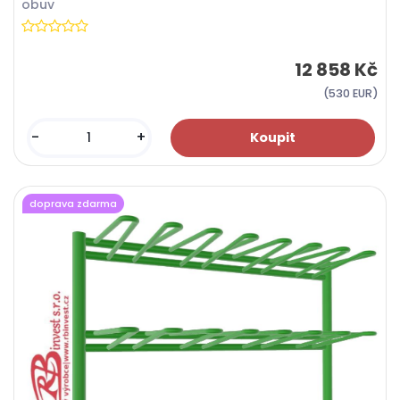
obuv
12 858 Kč
(530 EUR)
-
+
doprava zdarma