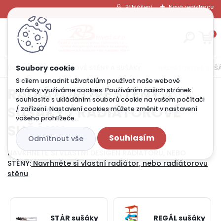
Přihlášení
Nová registrace
0
Úvod
RADIÁTOROVÉ STĚNY A SUŠÁKY
RADIÁTOROVÉ SUŠ
S cílem usnadnit uživatelům používat naše webové
RADIÁTOROVÉ STĚNY A
stránky využíváme cookies. Používáním našich stránek
souhlasíte s ukládáním souborů cookie na vašem počítači
SUŠÁKY / RADIÁTOROVÉ
/ zařízení. Nastavení cookies můžete změnit v nastavení
vašeho prohlížeče.
SUŠÁKY
Souhlasím
Odmítnout vše
NAVRHNĚTE SI VLASTNÍ DESIGEN RADIÁTORU, NEBO
STĚNY:
Navrhněte si vlastní radiátor, nebo radiátorovu
stěnu
STÁR sušáky
REGÁL sušáky