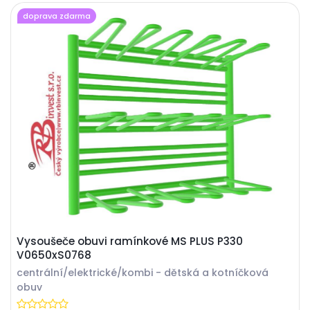
doprava zdarma
Vysoušeče obuvi ramínkové MS PLUS P330
V0650xS0768
centrální/elektrické/kombi - dětská a kotníčková
obuv