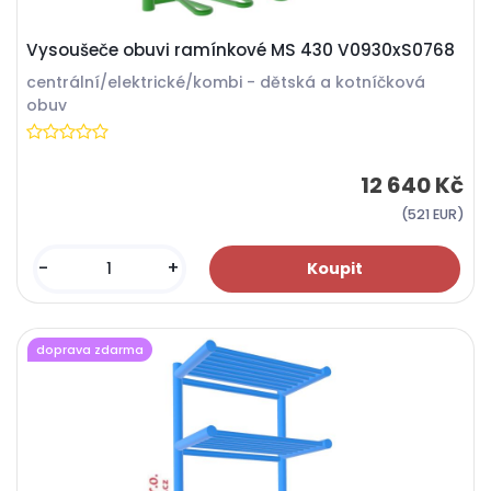
Vysoušeče obuvi ramínkové MS 430 V0930xS0768
centrální/elektrické/kombi - dětská a kotníčková
obuv
12 640 Kč
(521 EUR)
-
+
doprava zdarma