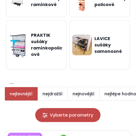
ramínkové
policové
PRAKTIK
LAVICE
sušáky
sušáky
ramínkopolic
samonosné
ové
nejlevnější
nejdražší
nejnovější
nejlépe hodn