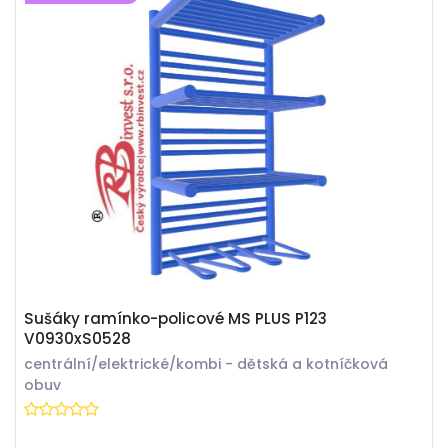
Sušáky ramínko-policové MS PLUS P123
V0930xS0528
centrální/elektrické/kombi - dětská a kotníčková
obuv