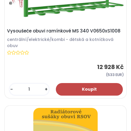
Vysoušeče obuvi ramínkové MS 340 V0650xS1008
centrální/elektrické/kombi - dětská a kotníčková
obuv
12 928 Kč
(533 EUR)
-
+