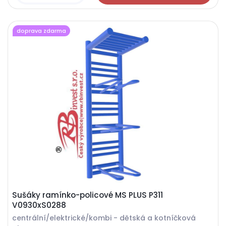
doprava zdarma
Sušáky ramínko-policové MS PLUS P311
V0930xS0288
centrální/elektrické/kombi - dětská a kotníčková