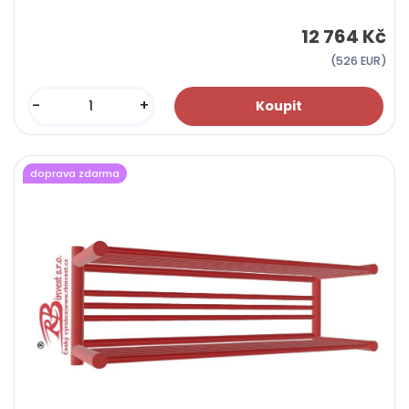
12 764 Kč
(526 EUR)
-
+
doprava zdarma