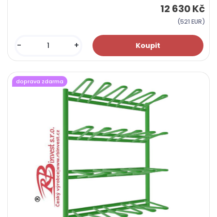
12 630 Kč
(521 EUR)
-
+
doprava zdarma